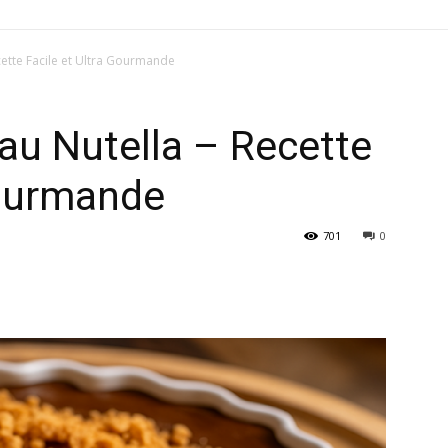
ette Facile et Ultra Gourmande
au Nutella – Recette
Gourmande
701
0