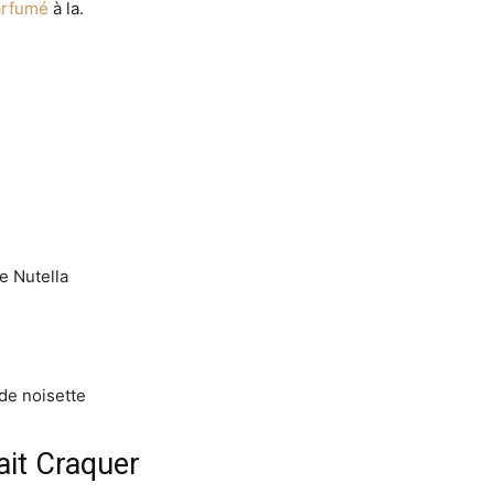
parfumé
à la.
e Nutella
 de noisette
ait Craquer