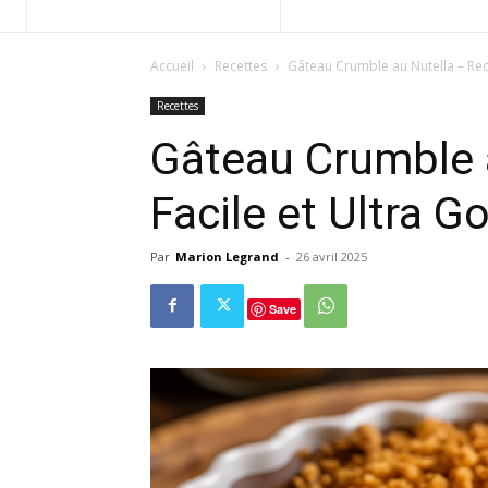
Accueil
Recettes
Gâteau Crumble au Nutella – Rec
Recettes
Gâteau Crumble 
Facile et Ultra 
Par
Marion Legrand
-
26 avril 2025
Save