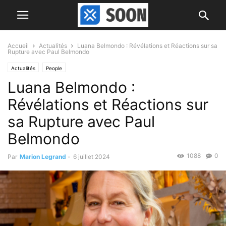
Accueil
Actualités
Luana Belmondo : Révélations et Réactions sur sa
Rupture avec Paul Belmondo
Actualités
People
Luana Belmondo :
Révélations et Réactions sur
sa Rupture avec Paul
Belmondo
1088
0
Par
Marion Legrand
-
6 juillet 2024