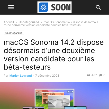
Accueil
Uncategorized
macOS Sonoma 14.2 dispose désormais
d’une deuxième version candidate pour les bêta-testeurs
Uncategorized
macOS Sonoma 14.2 dispose
désormais d’une deuxième
version candidate pour les
bêta-testeurs
487
0
Par
Marion Legrand
-
7 décembre 2023