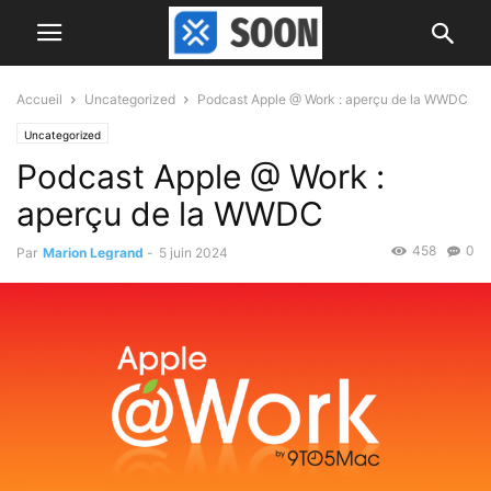
Accueil
Uncategorized
Podcast Apple @ Work : aperçu de la WWDC
Uncategorized
Podcast Apple @ Work :
aperçu de la WWDC
458
0
Par
Marion Legrand
-
5 juin 2024