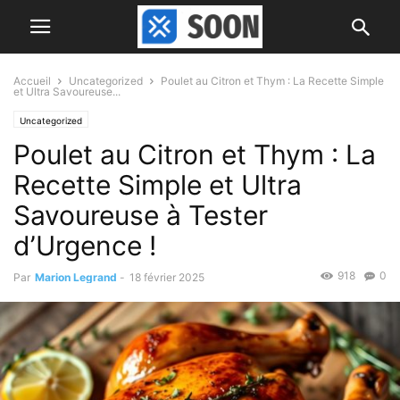
Accueil
Uncategorized
Poulet au Citron et Thym : La Recette Simple
et Ultra Savoureuse...
Uncategorized
Poulet au Citron et Thym : La
Recette Simple et Ultra
Savoureuse à Tester
d’Urgence !
918
0
Par
Marion Legrand
-
18 février 2025