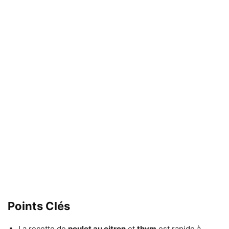
Points Clés
La recette de
poulet au citron
et
thym
est rapide à