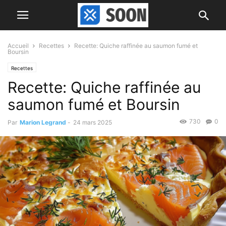
Accueil
Recettes
Recette: Quiche raffinée au saumon fumé et
Boursin
Recettes
Recette: Quiche raffinée au
saumon fumé et Boursin
730
0
Par
Marion Legrand
-
24 mars 2025