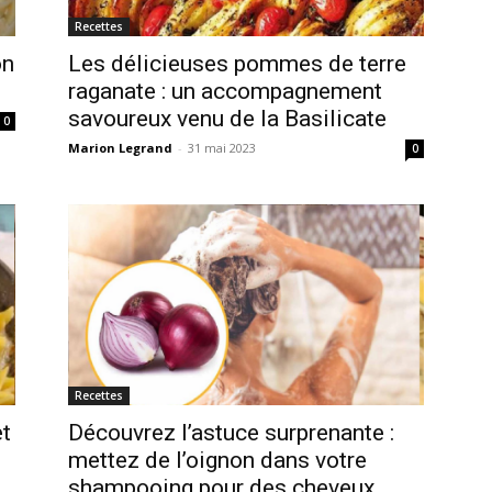
Recettes
on
Les délicieuses pommes de terre
raganate : un accompagnement
savoureux venu de la Basilicate
0
Marion Legrand
-
31 mai 2023
0
Recettes
et
Découvrez l’astuce surprenante :
mettez de l’oignon dans votre
shampooing pour des cheveux