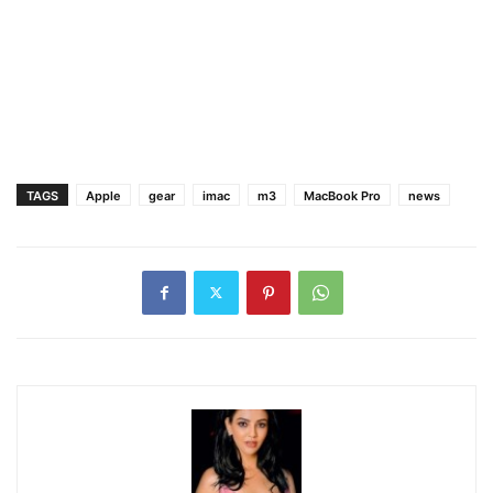
TAGS
Apple
gear
imac
m3
MacBook Pro
news