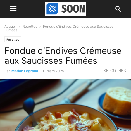
Accueil
Recettes
Fondue d’Endives Crémeuse aux Saucisses
Fumées
Recettes
Fondue d’Endives Crémeuse
aux Saucisses Fumées
439
0
Par
Marion Legrand
-
11 mars 2025