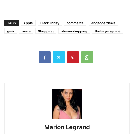
TAGS
Apple
Black Friday
commerce
engadgetdeals
gear
news
Shopping
streamshopping
thebuyersguide
Marion Legrand