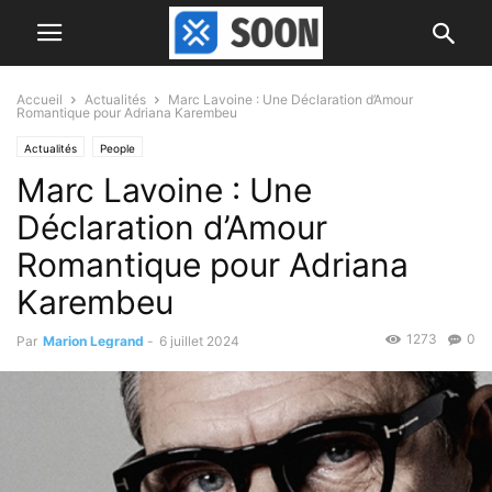
Accueil
Actualités
Marc Lavoine : Une Déclaration d’Amour
Romantique pour Adriana Karembeu
Actualités
People
Marc Lavoine : Une
Déclaration d’Amour
Romantique pour Adriana
Karembeu
1273
0
Par
Marion Legrand
-
6 juillet 2024