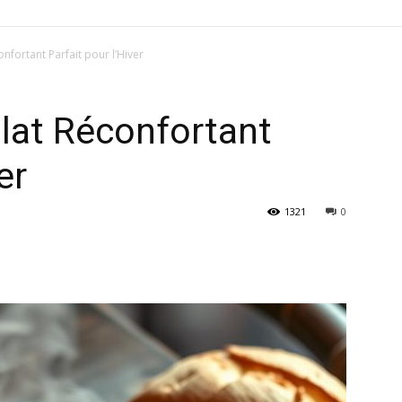
onfortant Parfait pour l’Hiver
Plat Réconfortant
er
1321
0