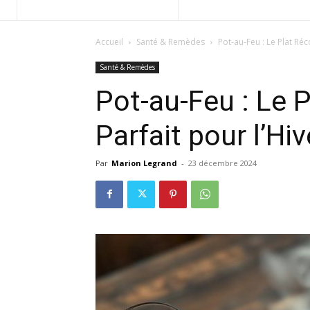
Accueil
Santé & Remèdes
Pot-au-Feu : Le Plat Réc
Santé & Remèdes
Pot-au-Feu : Le 
Parfait pour l’Hiv
Par
Marion Legrand
-
23 décembre 2024