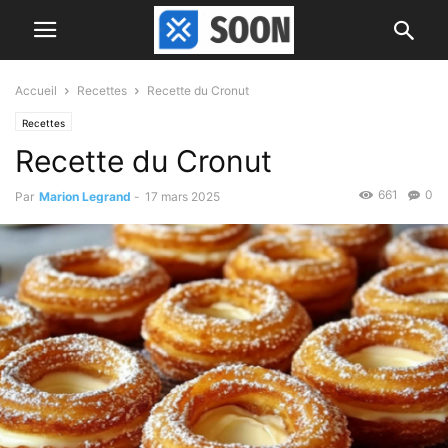
Accueil
Recettes
Recette du Cronut
Recettes
Recette du Cronut
661
0
Par
Marion Legrand
-
17 mars 2025