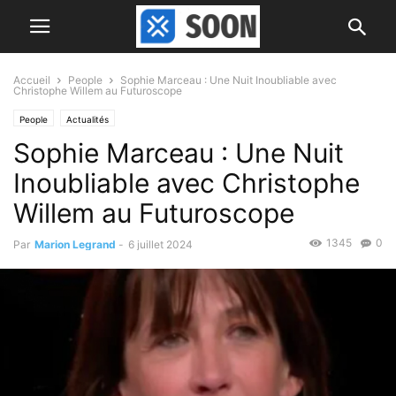
Accueil
People
Sophie Marceau : Une Nuit Inoubliable avec
Christophe Willem au Futuroscope
People
Actualités
Sophie Marceau : Une Nuit
Inoubliable avec Christophe
Willem au Futuroscope
1345
0
Par
Marion Legrand
-
6 juillet 2024