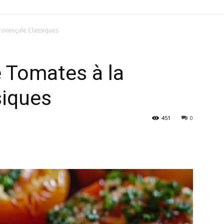
Provençale Classiques
e Tomates à la
siques
451
0