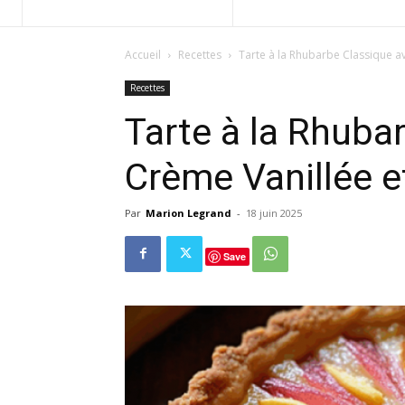
Accueil
Recettes
Tarte à la Rhubarbe Classique 
Recettes
Tarte à la Rhuba
Crème Vanillée 
Par
Marion Legrand
-
18 juin 2025
Save