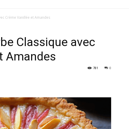
avec Crème Vanillée et Amandes
rbe Classique avec
et Amandes
781
0