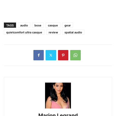
TAGS
audio
bose
casque
gear
quietcomfort ultra casque
review
spatial audio
Marion Legrand