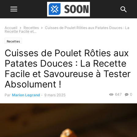
Accueil
Recettes
Cuisses de Poulet Rôties aux Patates Douces : La
Recette Facile et...
Recettes
Cuisses de Poulet Rôties aux
Patates Douces : La Recette
Facile et Savoureuse à Tester
Absolument !
647
0
Par
Marion Legrand
-
9 mars 2025