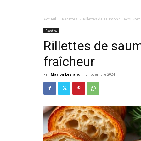
Accueil
Recettes
Rillettes de saumon : Découvrez 
Recettes
Rillettes de sau
fraîcheur
Par
Marion Legrand
-
7 novembre 2024