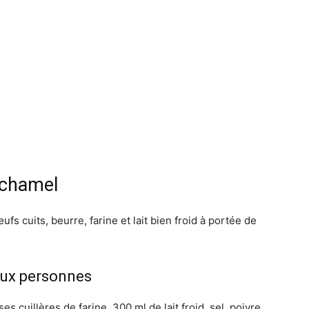
échamel
ufs cuits, beurre, farine et lait bien froid à portée de
eux personnes
s cuillères de farine, 300 ml de lait froid, sel, poivre