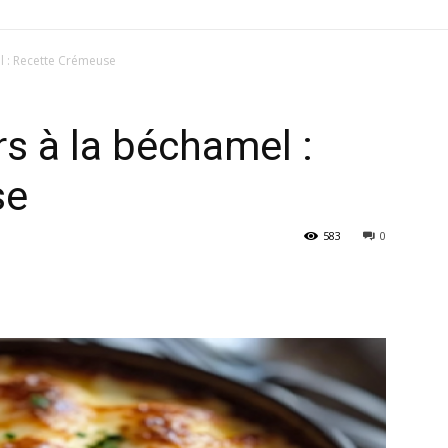
l : Recette Crémeuse
rs à la béchamel :
se
583
0