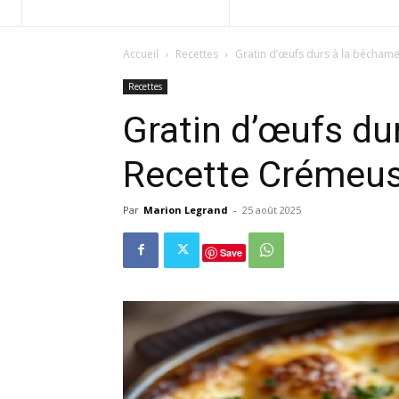
Accueil
Recettes
Gratin d’œufs durs à la béchame
Recettes
Gratin d’œufs du
Recette Crémeu
Par
Marion Legrand
-
25 août 2025
Save