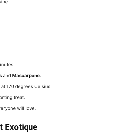
sine.
inutes.
s
and
Mascarpone
.
at 170 degrees Celsius.
rting treat.
veryone will love.
t Exotique