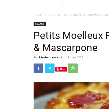
Accueil
Recettes
Petits Moelleux Renversés à l’
Recettes
Petits Moelleux 
& Mascarpone
Par
Marion Legrand
-
18 mars 2025
Save