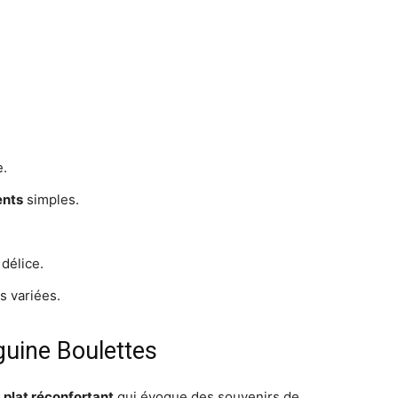
e.
ents
simples.
 délice.
s variées.
guine Boulettes
n
plat réconfortant
qui évoque des souvenirs de