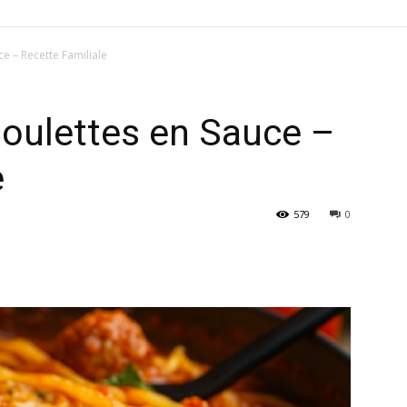
ce – Recette Familiale
Boulettes en Sauce –
e
579
0