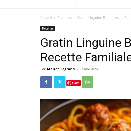
Accueil
Recettes
Gratin Linguine Boulettes en Sau
Recettes
Gratin Linguine 
Recette Familial
Par
Marion Legrand
-
27 mai 2025
Save